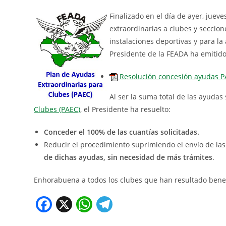
Finalizado en el día de ayer, juev
extraordinarias a clubes y seccio
instalaciones deportivas y para l
Presidente de la FEADA ha emitido
Resolución concesión ayudas P
Al ser la suma total de las ayudas
Clubes (PAEC)
, el Presidente ha resuelto:
C
onceder el 100% de las cuantías solicitadas.
Reducir el procedimiento suprimiendo el envío de la
de dichas ayudas, sin necesidad de más trámites
.
Enhorabuena a todos los clubes que han resultado benefi
F
X
W
T
a
h
el