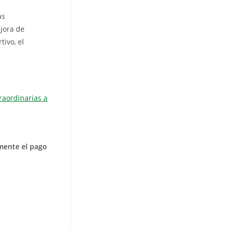
as
jora de
ivo, el
raordinarias a
mente el pago