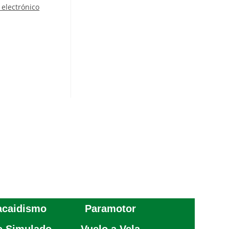
 electrónico
acaidismo
Paramotor