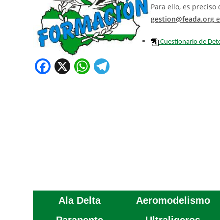
Para ello, es preciso
gestion@feada.org
e
Cuestionario de Det
F
X
W
T
a
h
el
c
at
e
e
s
gr
b
A
a
o
p
m
o
p
k
Ala Delta
Aeromodelismo