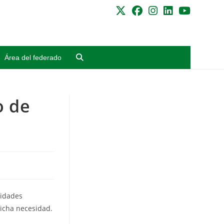
Área del federado
o de
sidades
dicha necesidad.