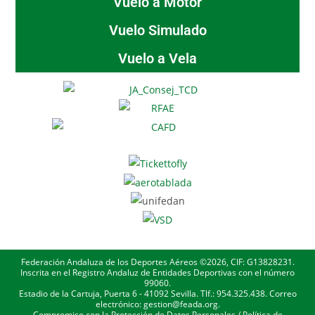
Vuelo a Motor
Vuelo Simulado
Vuelo a Vela
Federación Andaluza de los Deportes Aéreos ©2026, CIF: G13828231.
Inscrita en el Registro Andaluz de Entidades Deportivas con el número
99060.
Estadio de la Cartuja, Puerta 6 - 41092 Sevilla. Tlf.: 954.325.438. Correo
electrónico: gestion@feada.org.
Compromiso con la Protección de Datos Personales
/
Política de