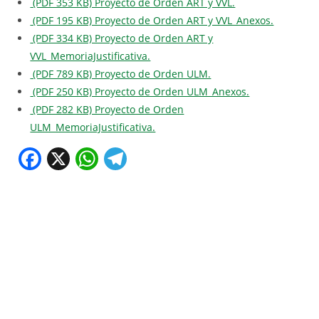
(PDF 353 KB) Proyecto de Orden ART y VVL.
(PDF 195 KB) Proyecto de Orden ART y VVL_Anexos.
(PDF 334 KB) Proyecto de Orden ART y
VVL_MemoriaJustificativa.
(PDF 789 KB) Proyecto de Orden ULM.
(PDF 250 KB) Proyecto de Orden ULM_Anexos.
(PDF 282 KB) Proyecto de Orden
ULM_MemoriaJustificativa.
F
X
W
T
a
h
el
c
at
e
e
s
gr
b
A
a
o
p
m
o
p
k