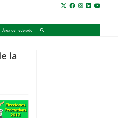
Área del federado
e la