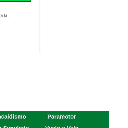
a la
acaidismo
Paramotor