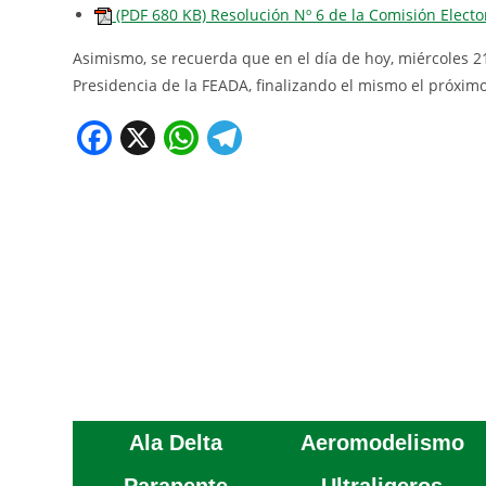
(PDF 680 KB) Resolución Nº 6 de la Comisión Elector
Asimismo, se recuerda que en el día de hoy, miércoles 21
Presidencia de la FEADA, finalizando el mismo el próxim
F
X
W
T
a
h
el
c
at
e
e
s
gr
b
A
a
o
p
m
o
p
k
Ala Delta
Aeromodelismo