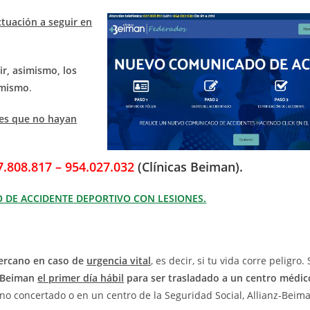
tuación a seguir en
r, asimismo, los
 mismo
.
tes que no hayan
7.808.817 – 954.027.032
(Clínicas Beiman).
O DE ACCIDENTE DEPORTIVO CON LESIONES.
cercano en caso de
urgencia vital
, es decir, si tu vida corre peligro
z-Beiman
el primer día hábil
para ser trasladado a un centro médi
no concertado o en un centro de la Seguridad Social, Allianz-Beim