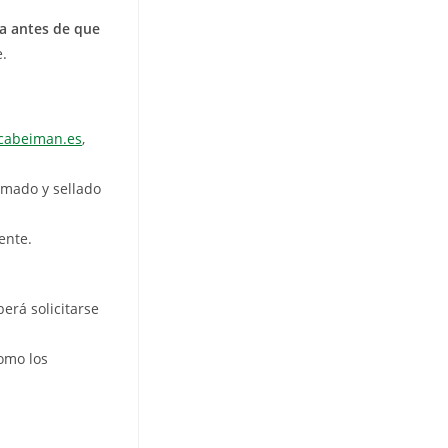
a antes de que
e.
icabeiman.es
,
irmado y sellado
ente.
berá solicitarse
como los