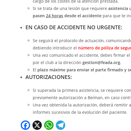
cargo de los costes de la atención prestada.
Si se trata de una lesión que requiere
asistencia 
pasen
24 horas
desde el accidente
para que te in
EN CASO DE ACCIDENTE NO URGENTE:
Se seguirá el protocolo de actuación, comunicand
debiendo introducir el
número de póliza de segu
Una vez comunicado el accidente, debes firmar el p
por el club a la dirección
gestion@feada.org
.
El
plazo máximo para enviar el parte firmado y s
AUTORIZACIONES:
Si superada la primera asistencia, se requiere con
previamente autorización a Beiman, en caso contra
Una vez obtenida la autorización, deberá remitir 
informes sucesivos de la evolución del paciente.
F
X
W
T