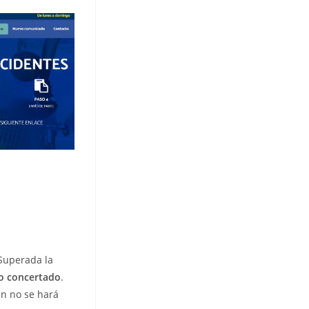
. Superada la
co concertado
.
an no se hará