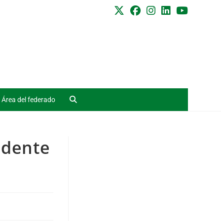
Área del federado
idente