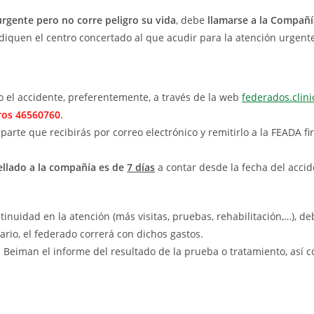
urgente pero no corre peligro su vida
, debe
llamarse a la Compañí
diquen el centro concertado al que acudir para la atención urgent
o el accidente, preferentemente, a través de la web
federados.clin
ros
46560760
.
arte que recibirás por correo electrónico y remitirlo a la FEADA f
ellado a la compañía es de
7 días
a contar desde la fecha del accid
tinuidad en la atención (más visitas, pruebas, rehabilitación,…), de
rio, el federado correrá con dichos gastos.
a Beiman el informe del resultado de la prueba o tratamiento, así 