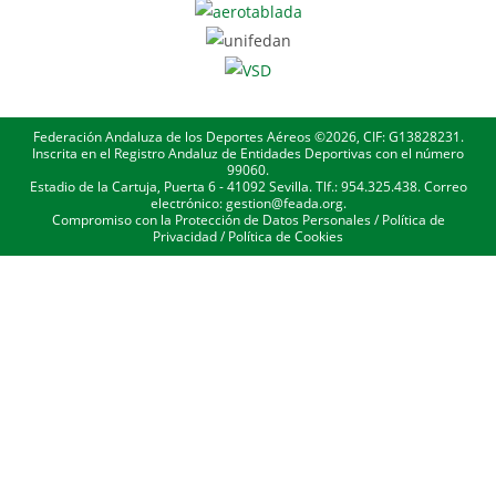
Federación Andaluza de los Deportes Aéreos ©2026, CIF: G13828231.
Inscrita en el Registro Andaluz de Entidades Deportivas con el número
99060.
Estadio de la Cartuja, Puerta 6 - 41092 Sevilla. Tlf.: 954.325.438. Correo
electrónico: gestion@feada.org.
Compromiso con la Protección de Datos Personales
/
Política de
Privacidad
/
Política de Cookies