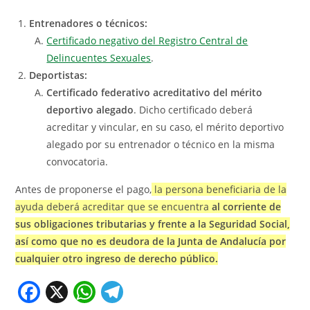
Entrenadores o técnicos:
Certificado negativo del Registro Central de
Delincuentes Sexuales
.
Deportistas:
Certificado federativo acreditativo del mérito
deportivo alegado
. Dicho certificado deberá
acreditar y vincular, en su caso, el mérito deportivo
alegado por su entrenador o técnico en la misma
convocatoria.
Antes de proponerse el pago,
la persona beneficiaria de la
ayuda deberá acreditar que se encuentra
al corriente de
sus obligaciones tributarias y frente a la Seguridad Social,
así como que no es deudora de la Junta de Andalucía por
cualquier otro ingreso de derecho público.
F
X
W
T