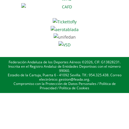
Federación Andaluza de los Deportes Aéreos ©2026, CIF: G13828231.
Inscrita en el Registro Andaluz de Entidades Deportivas con el número
99060.
Estadio de la Cartuja, Puerta 6 - 41092 Sevilla. Tlf.: 954.325.438. Correo
electrónico: gestion@feada.org.
Compromiso con la Protección de Datos Personales
/
Política de
Privacidad
/
Política de Cookies