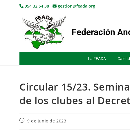
954 32 54 38
gestion@feada.org
Federación And
La FEADA
Calend
Circular 15/23. Semina
de los clubes al Decre
9 de junio de 2023