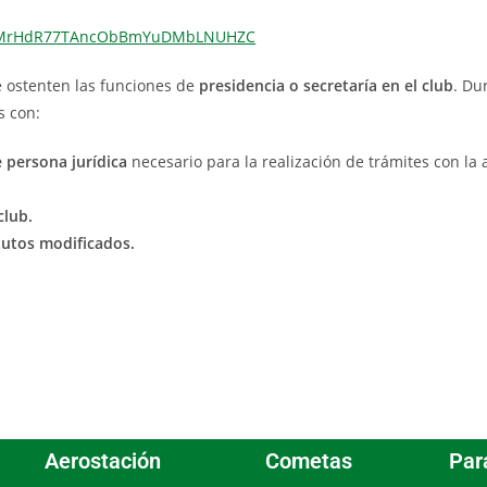
uppzMrHdR77TAncObBmYuDMbLNUHZC
e ostenten las funciones de
presidencia o secretaría en el club
. Du
s con:
e persona jurídica
necesario para la realización de trámites con la
club.
tutos modificados.
Aerostación
Cometas
Par