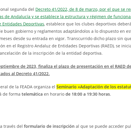
cional segunda del
Decreto 41/2022, de 8 de marzo, por el que se re
as de Andalucía y se establece la estructura y régimen de funcion
e Entidades Deportivas
, establece que los clubes deportivos deber
 de buen gobierno y reglamentos adaptándolos a lo dispuesto en est
 meses desde su entrada en vigor. Transcurrido dicho plazo sin qu
ión en el Registro Andaluz de Entidades Deportivas (RAED), se inicia
ncelación de la inscripción de la entidad deportiva.
eptiembre de 2023, finaliza el plazo de presentación en el RAED de
tados al Decreto 41/2022.
neral de la FEADA organiza el
Seminario «Adaptación de los estatu
rá de forma
telemática
en horario
de 18:00 a 19:30 horas
.
 a través del
formulario de inscripción
al que se puede acceder pu