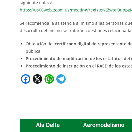
siguiente enlace:
https://us06web.zoom.us/meeting/register/tZwtdO
Se recomienda la asistencia al mismo a las personas qu
desarrollo del mismo se tratarán cuestiones relacionada
Obtención del
certificado digital de representante d
pública.
Procedimiento de modificación de los estatutos del 
Procedimiento de inscripción en el RAED de los esta
F
X
W
T
a
h
el
c
at
e
e
s
gr
b
A
a
o
p
m
Ala Delta
Aeromodelismo