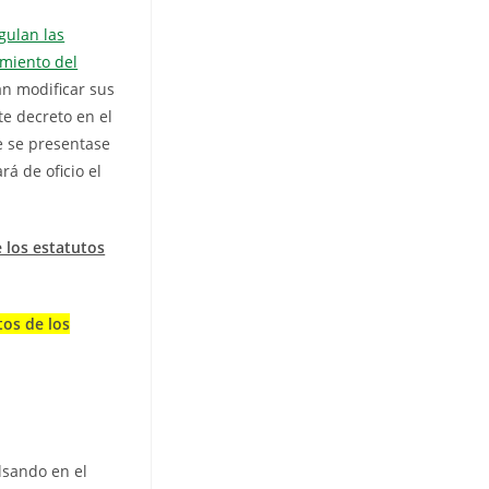
gulan las
amiento del
án modificar sus
e decreto en el
e se presentase
rá de oficio el
 los estatutos
tos de los
lsando en el