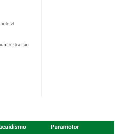
rante el
 administración
acaidismo
Paramotor