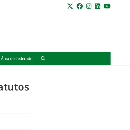
Área del federado
atutos