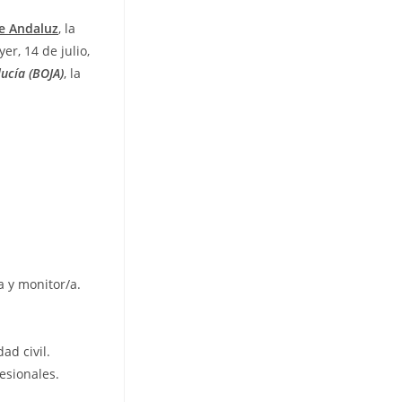
e Andaluz
, la
er, 14 de julio,
lucía (BOJA)
, la
a y monitor/a.
ad civil.
fesionales.