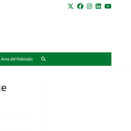
Área del federado
te