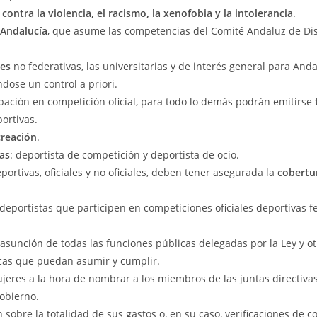
contra la violencia, el racismo, la xenofobia y la intolerancia
.
 Andalucía
, que asume las competencias del Comité Andaluz de Dis
les
no federativas, las universitarias y de interés general para Anda
ndose un control a priori.
ipación en competición oficial, para todo lo demás podrán emitirse
portivas.
creación
.
tas
: deportista de competición y deportista de ocio.
ortivas, oficiales y no oficiales, deben tener asegurada la
cobertu
deportistas que participen en competiciones oficiales deportivas f
 asunción de todas las funciones públicas delegadas por la Ley y ot
icas que puedan asumir y cumplir.
jeres a la hora de nombrar a los miembros de las juntas directivas
obierno.
 sobre la totalidad de sus gastos o, en su caso, verificaciones de c