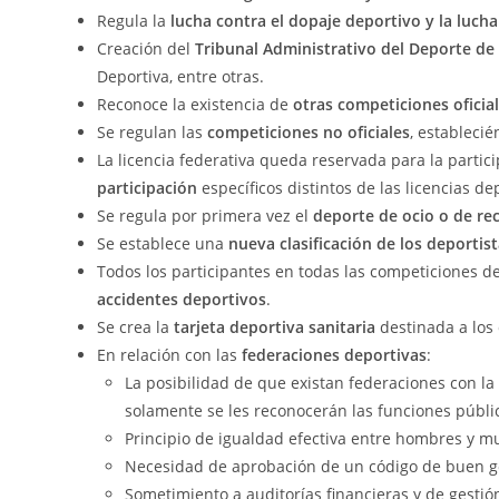
Regula la
lucha contra el dopaje deportivo y la lucha 
Creación del
Tribunal Administrativo del Deporte de
Deportiva, entre otras.
Reconoce la existencia de
otras competiciones oficia
Se regulan las
competiciones no oficiales
, establecié
La licencia federativa queda reservada para la partic
participación
específicos distintos de las licencias de
Se regula por primera vez el
deporte de ocio o de re
Se establece una
nueva clasificación de los deportis
Todos los participantes en todas las competiciones dep
accidentes deportivos
.
Se crea la
tarjeta deportiva sanitaria
destinada a los 
En relación con las
federaciones deportivas
:
La posibilidad de que existan federaciones con la
solamente se les reconocerán las funciones públ
Principio de igualdad efectiva entre hombres y mu
Necesidad de aprobación de un código de buen g
Sometimiento a auditorías financieras y de gestión