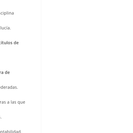
ciplina
lucía.
títulos de
ra de
ederadas.
ras a las que
.
ontabilidad.