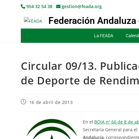
954 32 54 38
gestion@feada.org
Federación Andaluza 
La FEADA
Calend
Circular 09/13. Public
de Deporte de Rendimi
16 de abril de 2013
En el
BOJA nº 66 de 8 de ab
Secretaría General para el
Andalucía
, correspondient