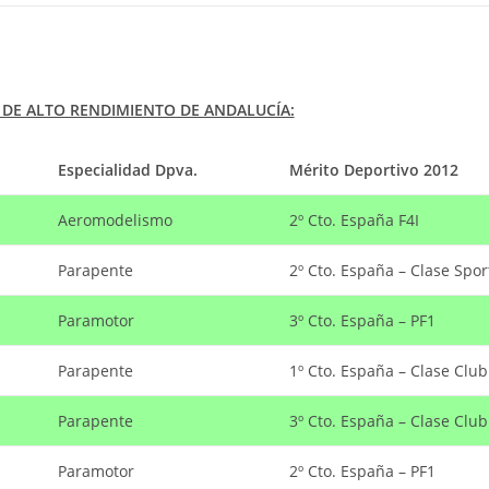
 DE ALTO RENDIMIENTO DE ANDALUCÍA:
Especialidad Dpva.
Mérito Deportivo 2012
Aeromodelismo
2º Cto. España F4I
Parapente
2º Cto. España – Clase Spor
Paramotor
3º Cto. España – PF1
Parapente
1º Cto. España – Clase Club
Parapente
3º Cto. España – Clase Club
Paramotor
2º Cto. España – PF1