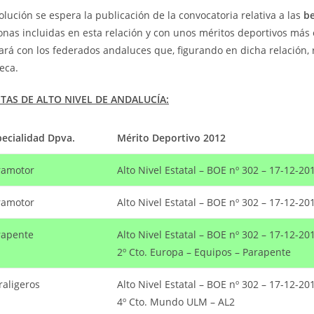
lución se espera la publicación de la convocatoria relativa a las
be
nas incluidas en esta relación y con unos méritos deportivos más e
rá con los federados andaluces que, figurando en dicha relación,
eca.
TAS DE ALTO NIVEL DE ANDALUCÍA:
pecialidad Dpva.
Mérito Deportivo 2012
ramotor
Alto Nivel Estatal – BOE nº 302 – 17-12-20
ramotor
Alto Nivel Estatal – BOE nº 302 – 17-12-20
rapente
Alto Nivel Estatal – BOE nº 302 – 17-12-20
2º Cto. Europa – Equipos – Parapente
raligeros
Alto Nivel Estatal – BOE nº 302 – 17-12-20
4º Cto. Mundo ULM – AL2