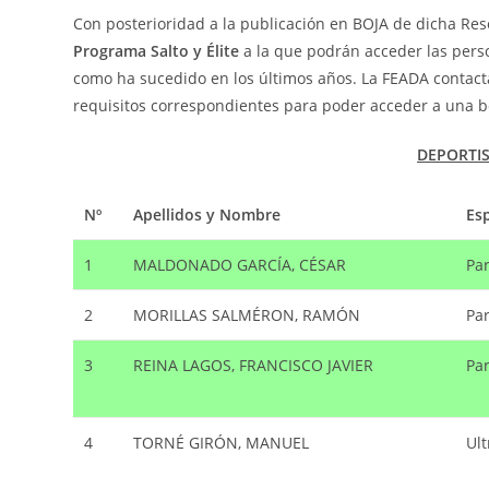
Con posterioridad a la publicación en BOJA de dicha Reso
Programa Salto y Élite
a la que podrán acceder las perso
como ha sucedido en los últimos años. La FEADA contacta
requisitos correspondientes para poder acceder a una b
DEPORTIS
Nº
Apellidos y Nombre
Es
1
MALDONADO GARCÍA, CÉSAR
Pa
2
MORILLAS SALMÉRON, RAMÓN
Pa
3
REINA LAGOS, FRANCISCO JAVIER
Pa
4
TORNÉ GIRÓN, MANUEL
Ult