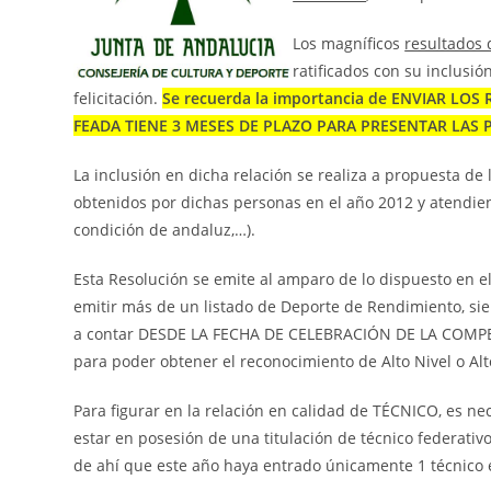
Los magníficos
resultados 
ratificados con su inclusi
felicitación.
S
e recuerda la importancia de ENVIAR L
FEADA TIENE 3 MESES DE PLAZO PARA PRESENTAR LAS
La inclusión en dicha relación se realiza a propuesta de
obtenidos por dichas personas en el año 2012 y atendiend
condición de andaluz,…).
Esta Resolución se emite al amparo de lo dispuesto en e
emitir más de un listado de Deporte de Rendimiento, si
a contar DESDE LA FECHA DE CELEBRACIÓN DE LA COMPETI
para poder obtener el reconocimiento de Alto Nivel o Al
Para figurar en la relación en calidad de TÉCNICO, es ne
estar en posesión de una titulación de técnico federativ
de ahí que este año haya entrado únicamente 1 técnico e