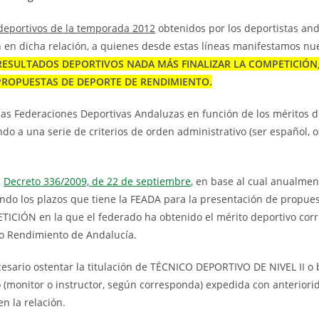
deportivos de la temporada 2012
obtenidos por los deportistas an
ón en dicha relación, a quienes desde estas líneas manifestamos nu
OS RESULTADOS DEPORTIVOS NADA MÁS FINALIZAR LA COMPETICIÓN
 PROPUESTAS DE DEPORTE DE RENDIMIENTO.
 las Federaciones Deportivas Andaluzas en función de los méritos 
o a una serie de criterios de orden administrativo (ser español, o
l
Decreto 336/2009, de 22 de septiembre
, en base al cual anualme
endo los plazos que tiene la FEADA para la presentación de propue
CIÓN en la que el federado ha obtenido el mérito deportivo cor
to Rendimiento de Andalucía.
cesario ostentar la titulación de TÉCNICO DEPORTIVO DE NIVEL II o 
o (monitor o instructor, según corresponda) expedida con anteriori
n la relación.