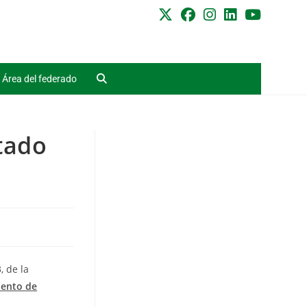
Área del federado
tado
, de la
iento de