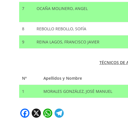
7
OCAÑA MOLINERO, ANGEL
8
REBOLLO REBOLLO, SOFÍA
9
REINA LAGOS, FRANCISCO JAVIER
TÉCNICOS DE 
Nº
Apellidos y Nombre
1
MORALES GONZÁLEZ, JOSÉ MANUEL
F
X
W
T
a
h
el