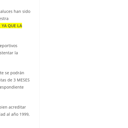
daluces han sido
estra
, YA QUE LA
deportivos
stentar la
nte se podrán
stas de 3 MESES
respondiente
bien acreditar
dad al año 1999,