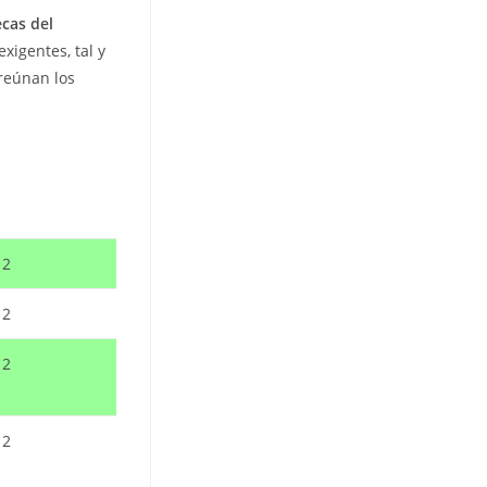
cas del
xigentes, tal y
 reúnan los
12
12
12
12