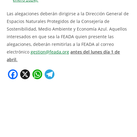
Las alegaciones deberán dirigirse a la Dirección General de
Espacios Naturales Protegidos de la Consejería de
Sostenibilidad, Medio Ambiente y Economía Azul. Aquellos
interesados en que sea la FEADA quien presente las
alegaciones, deberán remitirlas a la FEADA al correo
electrónico
gestion@feada.org
antes del lunes día 1 de
abril
.
F
X
W
T
a
h
el
c
at
e
e
s
gr
b
A
a
o
p
m
o
p