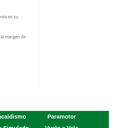
ento en su
, al margen de
acaidismo
Paramotor