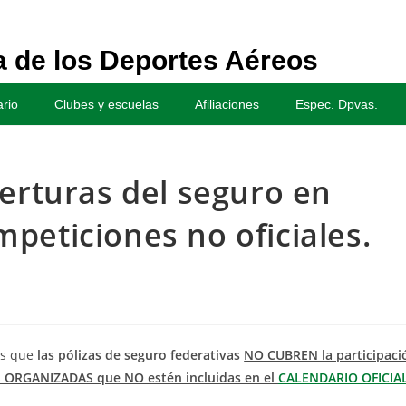
 de los Deportes Aéreos
rio
Clubes y escuelas
Afiliaciones
Espec. Dpvas.
berturas del seguro en
peticiones no oficiales.
os que
las pólizas de seguro federativas
NO CUBREN la participaci
 ORGANIZADAS que NO estén incluidas en el
CALENDARIO OFICIA