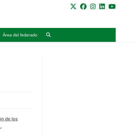
Área del federado
ón de los
L
.