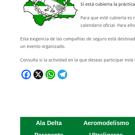
Sí está cubierta la práctic
Para que esté cubierta es n
calendario oficial. Para el
Esta exigencia de las compañías de seguro está destinada 
un evento organizado.
Consulta si la actividad en la que deseas participar está
F
X
W
T
a
h
el
c
at
e
e
s
gr
b
A
a
o
p
m
Ala Delta
Aeromodelismo
o
p