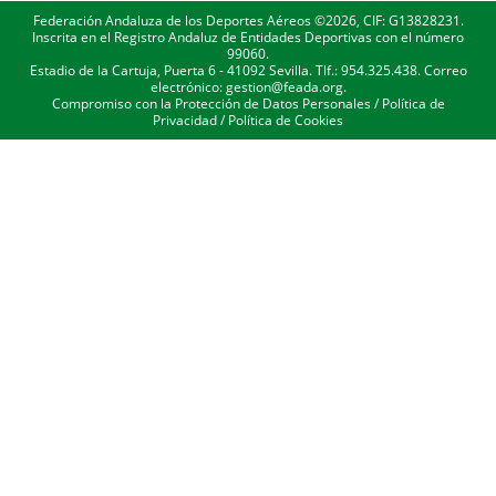
Federación Andaluza de los Deportes Aéreos ©2026, CIF: G13828231.
Inscrita en el Registro Andaluz de Entidades Deportivas con el número
99060.
Estadio de la Cartuja, Puerta 6 - 41092 Sevilla. Tlf.: 954.325.438. Correo
electrónico: gestion@feada.org.
Compromiso con la Protección de Datos Personales
/
Política de
Privacidad
/
Política de Cookies