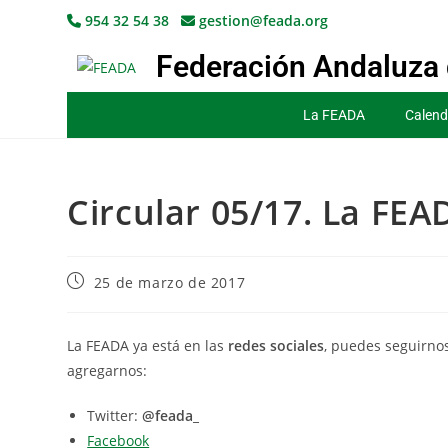
954 32 54 38
gestion@feada.org
Federación Andaluza 
La FEADA
Calend
Circular 05/17. La FEA
25 de marzo de 2017
La FEADA ya está en las
redes sociales
, puedes seguirno
agregarnos:
Twitter:
@feada_
Facebook