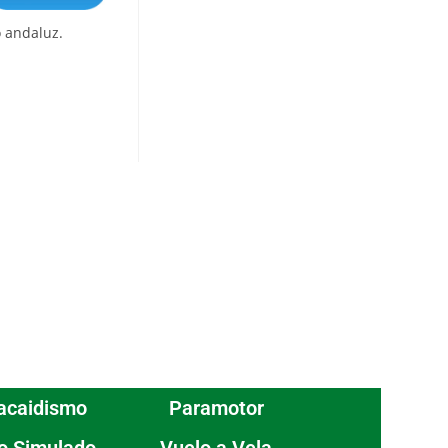
 andaluz.
acaidismo
Paramotor