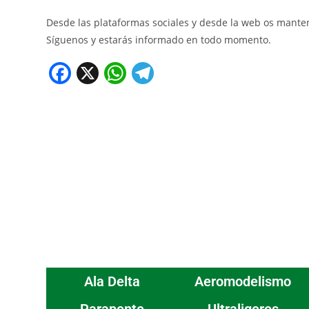
Desde las plataformas sociales y desde la web os mant
Síguenos y estarás informado en todo momento.
F
X
W
T
a
h
el
c
at
e
e
s
gr
b
A
a
o
p
m
o
p
k
Ala Delta
Aeromodelismo