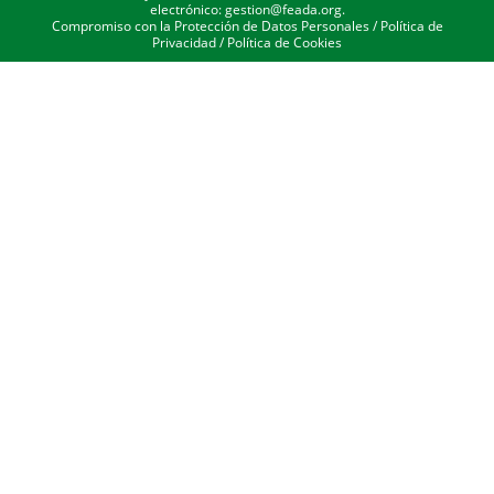
electrónico: gestion@feada.org.
Compromiso con la Protección de Datos Personales
/
Política de
Privacidad
/
Política de Cookies