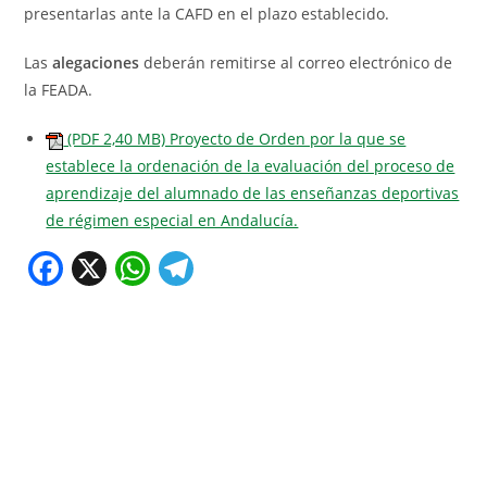
presentarlas ante la CAFD en el plazo establecido.
Las
alegaciones
deberán remitirse al correo electrónico de
la FEADA.
(PDF 2,40 MB) Proyecto de Orden por la que se
establece la ordenación de la evaluación del proceso de
aprendizaje del alumnado de las enseñanzas deportivas
de régimen especial en Andalucía.
F
X
W
T
a
h
el
c
at
e
e
s
gr
b
A
a
o
p
m
o
p