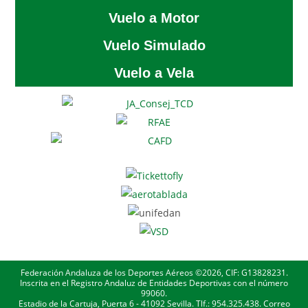
Vuelo a Motor
Vuelo Simulado
Vuelo a Vela
Federación Andaluza de los Deportes Aéreos ©2026, CIF: G13828231.
Inscrita en el Registro Andaluz de Entidades Deportivas con el número
99060.
Estadio de la Cartuja, Puerta 6 - 41092 Sevilla. Tlf.: 954.325.438. Correo