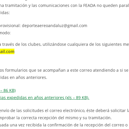
ha tramitación y las comunicaciones con la FEADA no queden paral
didas:
o provisional: deporteaereoandaluz@gmail.com
 modo:
 través de los clubes, utilizándose cualquiera de los siguientes me
ail.com
los formularios que se acompañan a este correo atendiendo a si se
didas en años anteriores.
 – 86 KB)
as expedidas en años anteriores (xls – 89 KB).
vío de las solicitudes el correo electrónico, éste deberá solicitar 
omprobar la correcta recepción del mismo y su tramitación.
ada una vez recibida la confirmación de la recepción del correo o e