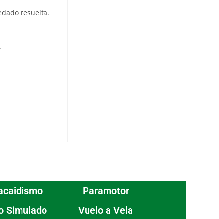
edado resuelta.
.
acaidismo
Paramotor
o Simulado
Vuelo a Vela