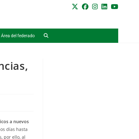
Área del federado
ncias,
nicos a nuevos
os días hasta
 por ello, al