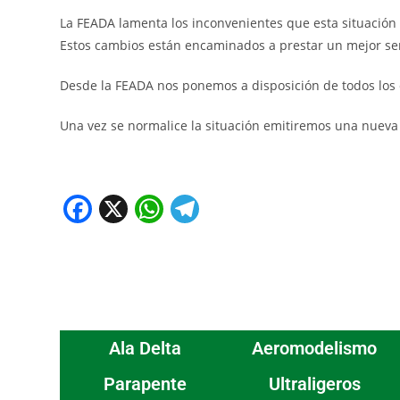
La FEADA lamenta los inconvenientes que esta situació
Estos cambios están encaminados a prestar un mejor ser
Desde la FEADA nos ponemos a disposición de todos los cl
Una vez se normalice la situación emitiremos una nueva 
F
X
W
T
a
h
el
c
at
e
e
s
gr
b
A
a
o
p
m
Ala Delta
Aeromodelismo
o
p
Parapente
Ultraligeros