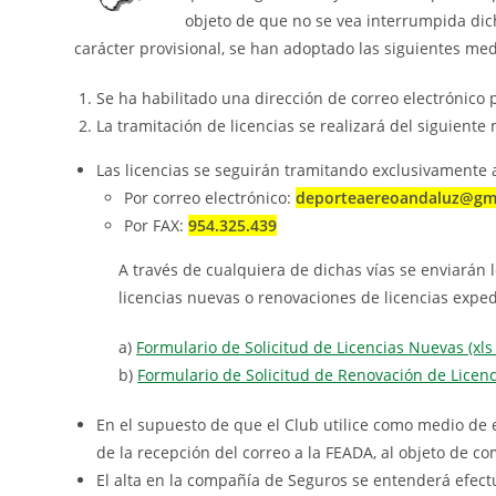
objeto de que no se vea interrumpida dic
carácter provisional, se han adoptado las siguientes me
Se ha habilitado una dirección de correo electrónic
La tramitación de licencias se realizará del siguiente
Las licencias se seguirán tramitando exclusivamente a
Por correo electrónico:
deporteaereoandaluz@gm
Por FAX:
954.325.439
A través de cualquiera de dichas vías se enviarán 
licencias nuevas o renovaciones de licencias expe
a)
Formulario de Solicitud de Licencias Nuevas (xls
b)
Formulario de Solicitud de Renovación de Licenci
En el supuesto de que el Club utilice como medio de en
de la recepción del correo a la FEADA, al objeto de c
El alta en la compañía de Seguros se entenderá efectu