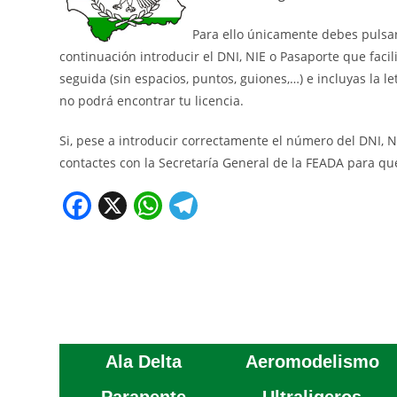
Para ello únicamente debes pulsar
continuación introducir el DNI, NIE o Pasaporte que facili
seguida (sin espacios, puntos, guiones,…) e incluyas la le
no podrá encontrar tu licencia.
Si, pese a introducir correctamente el número del DNI, N
contactes con la Secretaría General de la FEADA para qu
F
X
W
T
a
h
el
c
at
e
e
s
gr
b
A
a
o
p
m
Ala Delta
Aeromodelismo
o
p