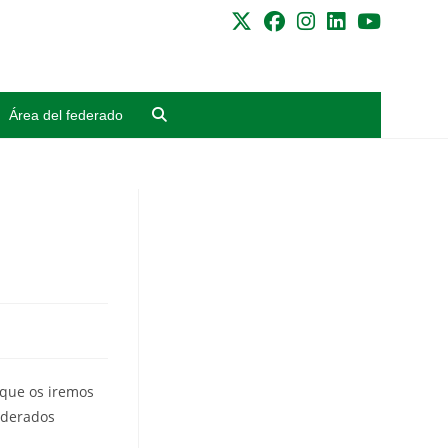
Área del federado
 que os iremos
ederados