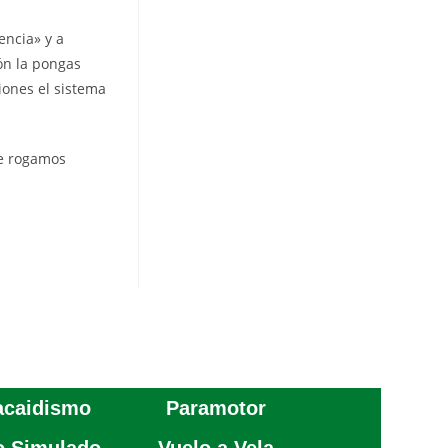
encia» y a
ión la pongas
ciones el sistema
te rogamos
acaidismo
Paramotor