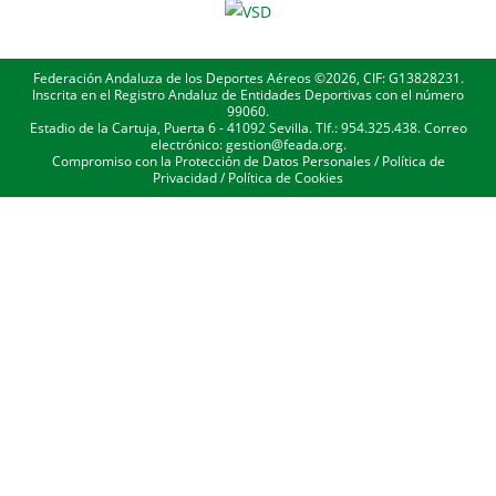
Federación Andaluza de los Deportes Aéreos ©2026, CIF: G13828231.
Inscrita en el Registro Andaluz de Entidades Deportivas con el número
99060.
Estadio de la Cartuja, Puerta 6 - 41092 Sevilla. Tlf.: 954.325.438. Correo
electrónico: gestion@feada.org.
Compromiso con la Protección de Datos Personales
/
Política de
Privacidad
/
Política de Cookies