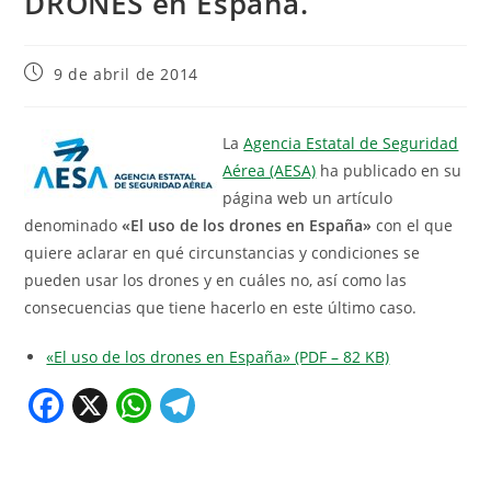
DRONES en España.
9 de abril de 2014
La
Agencia Estatal de Seguridad
Aérea (AESA)
ha publicado en su
página web un artículo
denominado
«El uso de los drones en España»
con el que
quiere aclarar en qué circunstancias y condiciones se
pueden usar los drones y en cuáles no, así como las
consecuencias que tiene hacerlo en este último caso.
«El uso de los drones en España» (PDF – 82 KB)
F
X
W
T
a
h
el
c
at
e