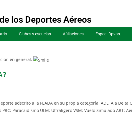
de los Deportes Aéreos
ario
Clubes y escuelas
Afiliaciones
Espec. Dpvas.
ción en general.
A?
eporte adscrito a la FEADA en su propia categoría: ADL: Ala Delta
PRC: Paracaidismo ULM: Ultraligero VSM: Vuelo Simulado ART: Ae