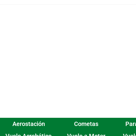
Aerostación
Cometas
Par