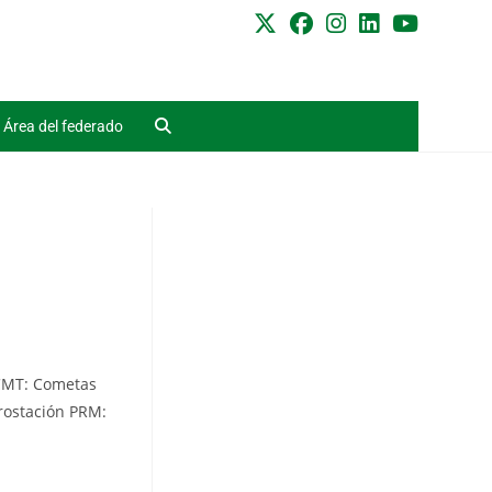
Área del federado
 CMT: Cometas
rostación PRM: