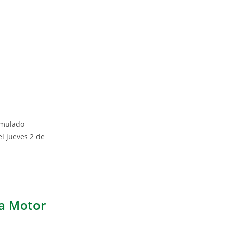
imulado
el jueves 2 de
 a Motor