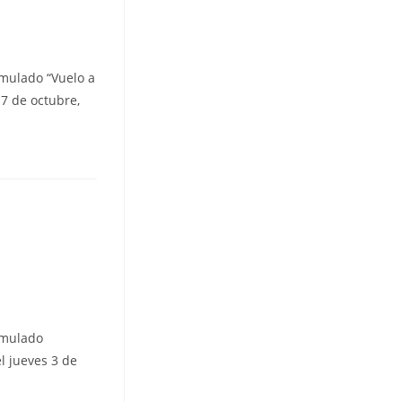
imulado “Vuelo a
17 de octubre,
imulado
el jueves 3 de