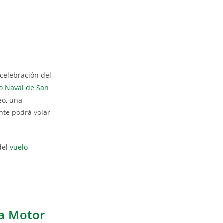
 celebración del
 Naval de San
eo, una
ente podrá volar
del
vuelo
 a Motor