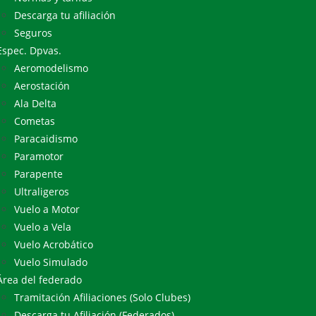
Descarga tu afiliación
Seguros
Espec. Dpvas.
Aeromodelismo
Aerostación
Ala Delta
Cometas
Paracaidismo
Paramotor
Parapente
Ultraligeros
Vuelo a Motor
Vuelo a Vela
Vuelo Acrobático
Vuelo Simulado
Área del federado
Tramitación Afiliaciones (Solo Clubes)
Descarga tu Afiliación (Federados)