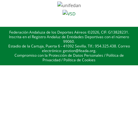
Federación Andaluza de los Deportes Aéreos ©2026, CIF: G13828231.
Inscrita en el Registro Andaluz de Entidades Deportivas con el número
99060.
Estadio de la Cartuja, Puerta 6 - 41092 Sevilla. Tlf.: 954.325.438. Correo
electrónico: gestion@feada.org.
Compromiso con la Protección de Datos Personales
/
Política de
Privacidad
/
Política de Cookies