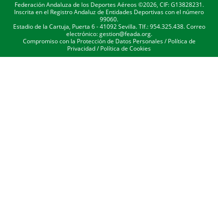
Federación Andaluza de los Deportes Aéreos ©2026, CIF: G13828231.
Inscrita en el Registro Andaluz de Entidades Deportivas con el número
99060.
Estadio de la Cartuja, Puerta 6 - 41092 Sevilla. Tlf.: 954.325.438. Correo
electrónico: gestion@feada.org.
Compromiso con la Protección de Datos Personales
/
Política de
Privacidad
/
Política de Cookies