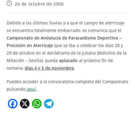
26 de octubre de 2006
Debido a las últimas lluvias y a que el campo de aterrizaje
se encuentra totalmente embarrado, se comunica que el
Campeonato de Andalucía de Paracaidismo Deportivo –
Precisión en Aterrizaje
que se iba a celebrar los días 28 y
29 de octubre en el Aeródromo de la Juliana (Bollullos de la
Mitación – Sevilla), queda
aplazado
al próximo fin de
semana,
días 4 y 5 de noviembre
.
Puedes acceder a la convocatoria completa del Campeonato
pulsando
aquí
.
F
X
W
T
a
h
el
c
at
e
e
s
gr