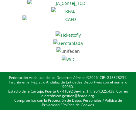
Federación Andaluza de los Deportes Aéreos ©2026, CIF: G13828231.
Inscrita en el Registro Andaluz de Entidades Deportivas con el número
99060.
Estadio de la Cartuja, Puerta 6 - 41092 Sevilla. Tlf.: 954.325.438. Correo
electrónico: gestion@feada.org.
Compromiso con la Protección de Datos Personales
/
Política de
Privacidad
/
Política de Cookies