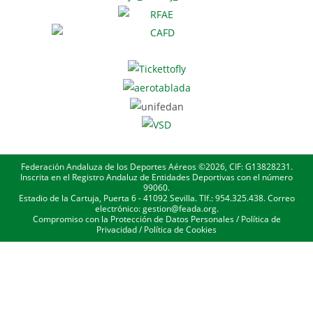
Federación Andaluza de los Deportes Aéreos ©2026, CIF: G13828231.
Inscrita en el Registro Andaluz de Entidades Deportivas con el número
99060.
Estadio de la Cartuja, Puerta 6 - 41092 Sevilla. Tlf.: 954.325.438. Correo
electrónico: gestion@feada.org.
Compromiso con la Protección de Datos Personales
/
Política de
Privacidad
/
Política de Cookies