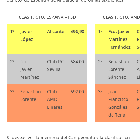
CLASIF. CTO. ESPAÑA – F5D
CLASIF. CTO. AND
1º
Javier
Alicante
496,90
1º
Fco. Javier
C
López
Martínez
R
Fernández
S
2º
Fco.
Club RC
584,00
2º
Sebastián
C
Javier
Sevilla
Lorente
Martínez
Sánchez
L
3º
Sebastián
Club
592,00
3º
Juan
C
Lorente
AMD
Francisco
R
Linares
González
S
de Tena
Si deseas ver la memoria del Campeonato y la clasificación