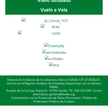
Vuelo Simulado
Vuelo a Vela
Federación Andaluza de los Deportes Aéreos ©2026, CIF: G13828231.
Inscrita en el Registro Andaluz de Entidades Deportivas con el número
99060.
Estadio de la Cartuja, Puerta 6 - 41092 Sevilla. Tlf.: 954.325.438. Correo
electrónico: gestion@feada.org.
Compromiso con la Protección de Datos Personales
/
Política de
Privacidad
/
Política de Cookies