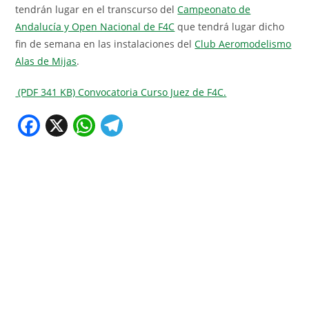
tendrán lugar en el transcurso del
Campeonato de
Andalucía y Open Nacional de F4C
que tendrá lugar dicho
fin de semana en las instalaciones del
Club Aeromodelismo
Alas de Mijas
.
(PDF 341 KB) Convocatoria Curso Juez de F4C.
F
X
W
T
a
h
el
c
at
e
e
s
gr
b
A
a
o
p
m
o
p
k