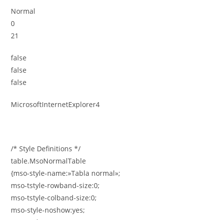
Normal
0
21
false
false
false
MicrosoftInternetExplorer4
/* Style Definitions */
table.MsoNormalTable
{mso-style-name:»Tabla normal»;
mso-tstyle-rowband-size:0;
mso-tstyle-colband-size:0;
mso-style-noshow:yes;