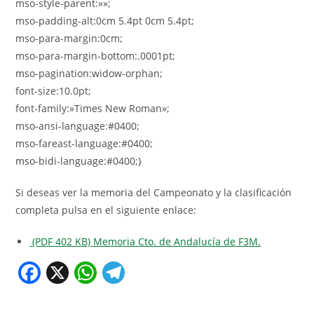
mso-style-parent:»»;
mso-padding-alt:0cm 5.4pt 0cm 5.4pt;
mso-para-margin:0cm;
mso-para-margin-bottom:.0001pt;
mso-pagination:widow-orphan;
font-size:10.0pt;
font-family:»Times New Roman»;
mso-ansi-language:#0400;
mso-fareast-language:#0400;
mso-bidi-language:#0400;}
Si deseas ver la memoria del Campeonato y la clasificación
completa pulsa en el siguiente enlace:
(PDF 402 KB) Memoria Cto. de Andalucía de F3M.
F
X
W
T
a
h
el