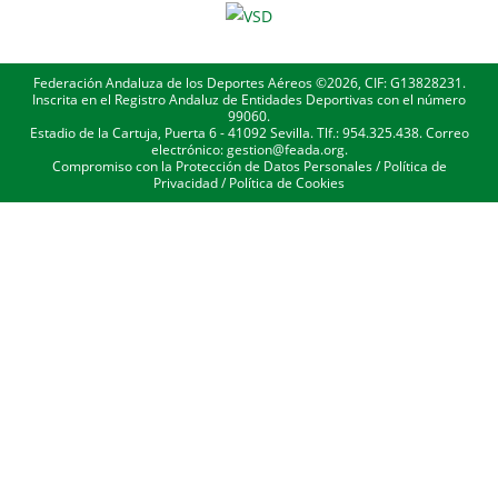
Federación Andaluza de los Deportes Aéreos ©2026, CIF: G13828231.
Inscrita en el Registro Andaluz de Entidades Deportivas con el número
99060.
Estadio de la Cartuja, Puerta 6 - 41092 Sevilla. Tlf.: 954.325.438. Correo
electrónico: gestion@feada.org.
Compromiso con la Protección de Datos Personales
/
Política de
Privacidad
/
Política de Cookies