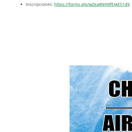
Inscripciones:
https://forms.gle/wZea8NH9fEJAES1d9