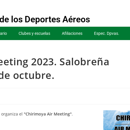
de los Deportes Aéreos
ario
Clubes y escuelas
Afiliaciones
Espec. Dpvas.
eting 2023. Salobreña
 de octubre.
l
organiza el
"Chirimoya Air Meeting"
.