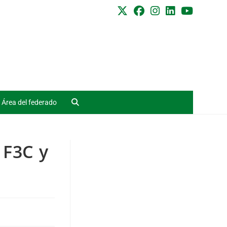
Área del federado
 F3C y