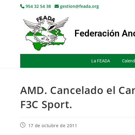
954 32 54 38
gestion@feada.org
Federación And
La FEADA
Calend
AMD. Cancelado el Ca
F3C Sport.
17 de octubre de 2011