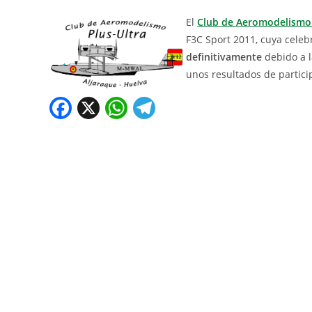
El
Club de Aeromodelismo 
F3C Sport 2011, cuya celeb
definitivamente
debido a l
unos resultados de partici
F
X
W
T
a
h
el
c
at
e
e
s
gr
b
A
a
o
p
m
o
p
k