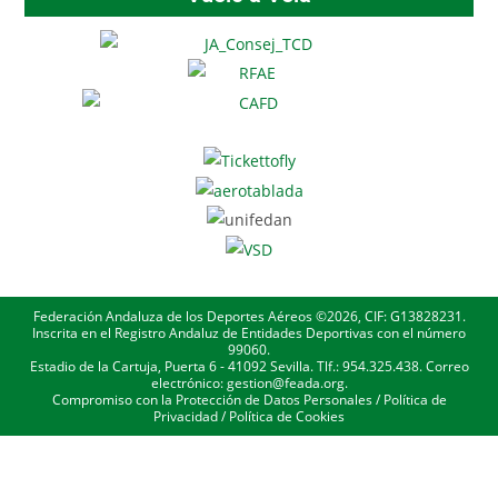
Federación Andaluza de los Deportes Aéreos ©2026, CIF: G13828231.
Inscrita en el Registro Andaluz de Entidades Deportivas con el número
99060.
Estadio de la Cartuja, Puerta 6 - 41092 Sevilla. Tlf.: 954.325.438. Correo
electrónico: gestion@feada.org.
Compromiso con la Protección de Datos Personales
/
Política de
Privacidad
/
Política de Cookies