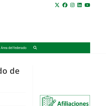
Área del federado
do de