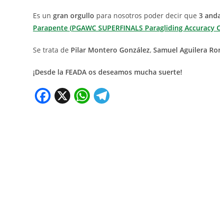
Es un
gran orgullo
para nosotros poder decir que
3 and
Parapente (
PGAWC SUPERFINALS Paragliding Accuracy Co
Se trata de
Pilar Montero González
,
Samuel Aguilera R
¡Desde la FEADA os deseamos mucha suerte!
F
X
W
T
a
h
el
c
at
e
e
s
gr
b
A
a
o
p
m
o
p
k