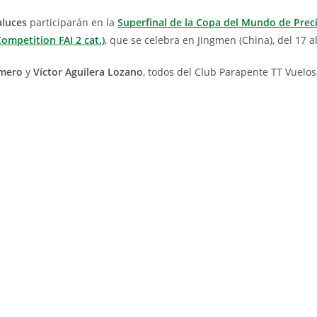
aluces
participarán en la
Superfinal de la Copa del Mundo de
Prec
mpetition FAI 2 cat.)
, que se celebra en Jingmen (China), del 17 a
omero
y
Víctor Aguilera Lozano
, todos del Club Parapente TT Vuelos