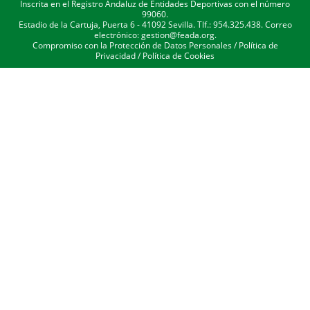
Inscrita en el Registro Andaluz de Entidades Deportivas con el número
99060.
Estadio de la Cartuja, Puerta 6 - 41092 Sevilla. Tlf.: 954.325.438. Correo
electrónico: gestion@feada.org.
Compromiso con la Protección de Datos Personales
/
Política de
Privacidad
/
Política de Cookies