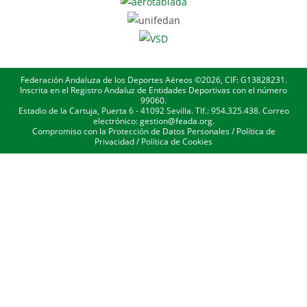
Federación Andaluza de los Deportes Aéreos ©2026, CIF: G13828231.
Inscrita en el Registro Andaluz de Entidades Deportivas con el número
99060.
Estadio de la Cartuja, Puerta 6 - 41092 Sevilla. Tlf.: 954.325.438. Correo
electrónico: gestion@feada.org.
Compromiso con la Protección de Datos Personales
/
Política de
Privacidad
/
Política de Cookies