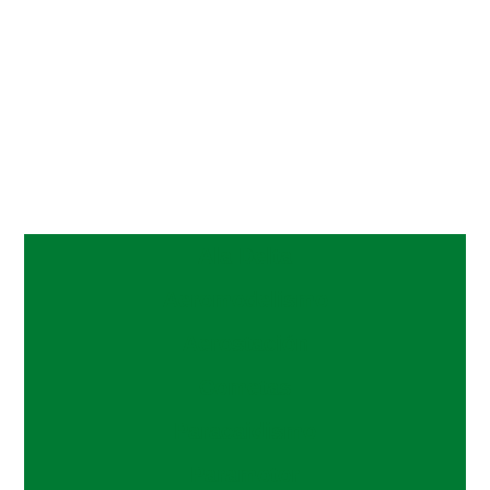
Ala Delta
Aeromodelismo
Aerostación
Cometas
Paracaidismo
Paramotor