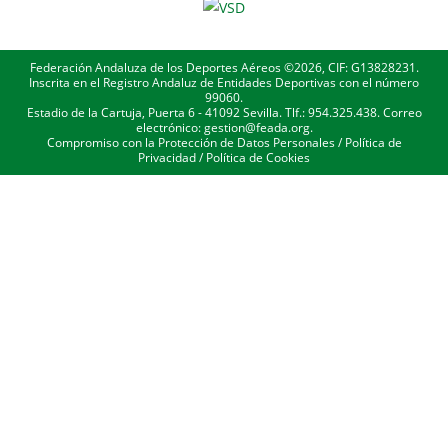
Federación Andaluza de los Deportes Aéreos ©2026, CIF: G13828231.
Inscrita en el Registro Andaluz de Entidades Deportivas con el número
99060.
Estadio de la Cartuja, Puerta 6 - 41092 Sevilla. Tlf.: 954.325.438. Correo
electrónico: gestion@feada.org.
Compromiso con la Protección de Datos Personales
/
Política de
Privacidad
/
Política de Cookies