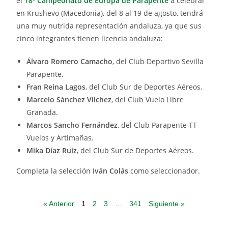
el
18º Campeonato de Europa de Parapente
a celebrar
en Krushevo (Macedonia), del 8 al 19 de agosto, tendrá
una muy nutrida representación andaluza, ya que sus
cinco integrantes tienen licencia andaluza:
Álvaro Romero Camacho
, del Club Deportivo Sevilla
Parapente.
Fran Reina Lagos
, del Club Sur de Deportes Aéreos.
Marcelo Sánchez Vílchez
, del Club Vuelo Libre
Granada.
Marcos Sancho Fernández
, del Club Parapente TT
Vuelos y Artimañas.
Mika Díaz Ruiz
, del Club Sur de Deportes Aéreos.
Completa la selección
Iván Colás
como seleccionador.
« Anterior
1
2
3
…
341
Siguiente »