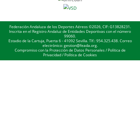
Federación Andaluza de los Deportes Aéreos ©2026, CIF: G13828231.
Inscrita en el Registro Andaluz de Entidades Deportivas con el número
99060.
Estadio de la Cartuja, Puerta 6 - 41092 Sevilla. Tlf.: 954.325.438. Correo
electrónico: gestion@feada.org.
Compromiso con la Protección de Datos Personales
/
Política de
Privacidad
/
Política de Cookies