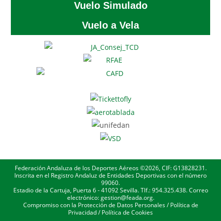
Vuelo Simulado
Vuelo a Vela
Federación Andaluza de los Deportes Aéreos ©2026, CIF: G13828231.
Inscrita en el Registro Andaluz de Entidades Deportivas con el número
99060.
Estadio de la Cartuja, Puerta 6 - 41092 Sevilla. Tlf.: 954.325.438. Correo
electrónico: gestion@feada.org.
Compromiso con la Protección de Datos Personales
/
Política de
Privacidad
/
Política de Cookies