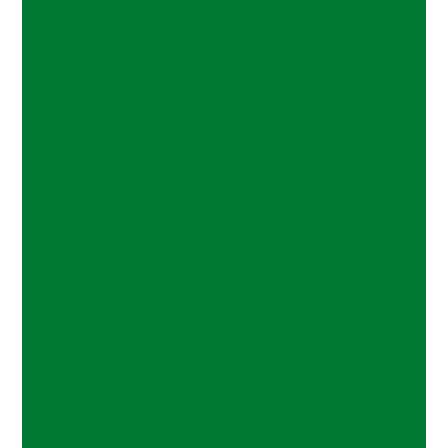
Ala Delta
Aeromodelismo
Aerostación
Cometas
Paracaidismo
Paramotor
Parapente
Ultraligeros
Vuelo Acrobático
Vuelo a Motor
Vuelo Simulado