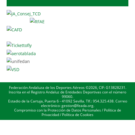
Vuelo a Vela
Federación Andaluza de los Deportes Aéreos ©2026, CIF: G13828231.
Inscrita en el Registro Andaluz de Entidades Deportivas con el número
99060.
Estadio de la Cartuja, Puerta 6 - 41092 Sevilla. Tlf.: 954.325.438. Correo
electrónico: gestion@feada.org.
Compromiso con la Protección de Datos Personales
/
Política de
Privacidad
/
Política de Cookies